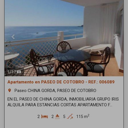
1
/
17
Apartamento en PASEO DE COTOBRO - REF.: 006089
Paseo CHINA GORDA, PASEO DE COTOBRO
room
EN EL PASEO DE CHINA GORDA, INMOBILIARIA GRUPO IRIS
ALQUILA PARA ESTANCIAS CORTAS APARTAMENTO F...
2
2
2
5
115 m