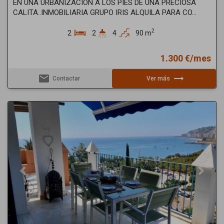
EN UNA URBANIZACION A LOS PIES DE UNA PRECIOSA
CALITA..INMOBILIARIA GRUPO IRIS ALQUILA PARA CO...
2
2
2
4
90 m
1.300 €/mes
email
trending_flat
Contactar
Ver más
Previous
Next