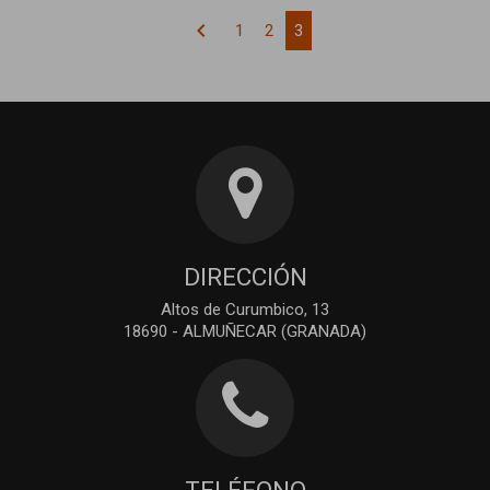
chevron_left
1
2
3
DIRECCIÓN
Altos de Curumbico, 13
18690 - ALMUÑECAR (GRANADA)
TELÉFONO