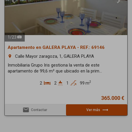
1
/
23
Apartamento en GALERA PLAYA - REF.: 69146
Calle Mayor zaragoza, 1, GALERA PLAYA
room
Inmobiliaria Grupo Iris gestiona la venta de este
apartamento de 99,6 m² que ubicado en la prim...
2
2
2
1
99 m
365.000 €
email
trending_flat
Contactar
Ver más