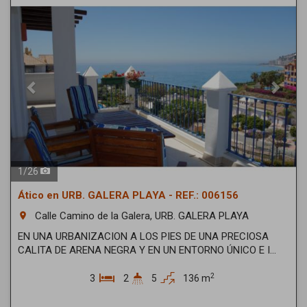
1
/
26
Ático en URB. GALERA PLAYA - REF.: 006156
Calle Camino de la Galera, URB. GALERA PLAYA
room
EN UNA URBANIZACION A LOS PIES DE UNA PRECIOSA
CALITA DE ARENA NEGRA Y EN UN ENTORNO ÚNICO E I...
2
3
2
5
136 m