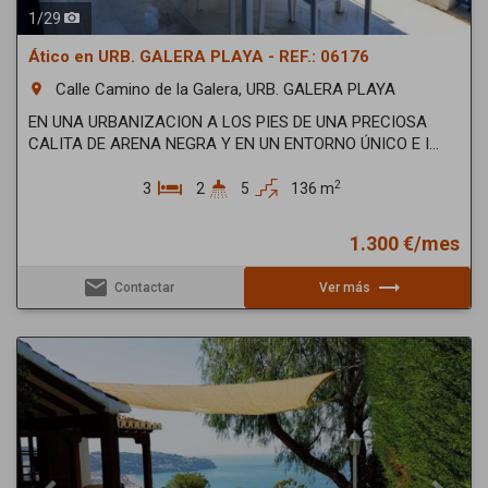
1
/
29
Ático en URB. GALERA PLAYA - REF.: 06176
Calle Camino de la Galera, URB. GALERA PLAYA
room
EN UNA URBANIZACION A LOS PIES DE UNA PRECIOSA
CALITA DE ARENA NEGRA Y EN UN ENTORNO ÚNICO E I...
2
3
2
5
136 m
1.300 €/mes
email
trending_flat
Contactar
Ver más
Previous
Next