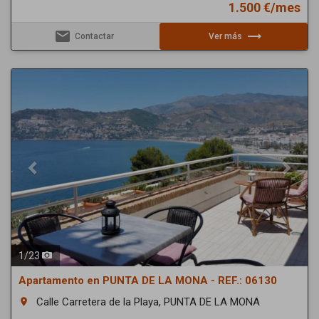
1.500 €/mes
email
trending_flat
Contactar
Ver más
Previous
Next
1
/
23
Apartamento en PUNTA DE LA MONA - REF.: 06130
Calle Carretera de la Playa, PUNTA DE LA MONA
room