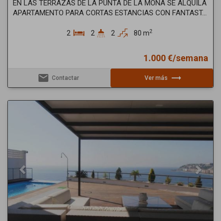
EN LAS TERRAZAS DE LA PUNTA DE LA MONA SE ALQUILA
APARTAMENTO PARA CORTAS ESTANCIAS CON FANTAST...
2
2
2
2
80 m
1.000 €/semana
email
trending_flat
Contactar
Ver más
Previous
Next