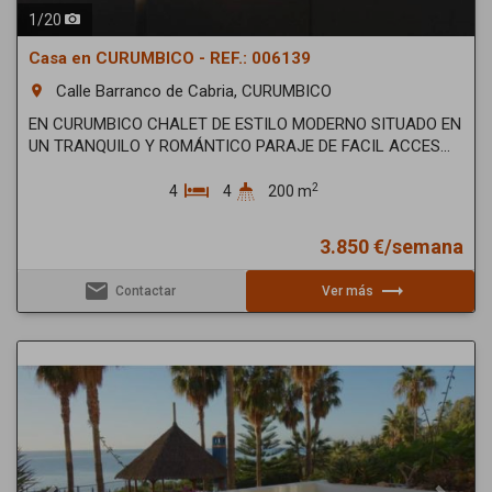
1
/
20
Casa en CURUMBICO - REF.: 006139
Calle Barranco de Cabria, CURUMBICO
room
EN CURUMBICO CHALET DE ESTILO MODERNO SITUADO EN
UN TRANQUILO Y ROMÁNTICO PARAJE DE FACIL ACCES...
2
4
4
200 m
3.850 €/semana
email
trending_flat
Contactar
Ver más
Previous
Next