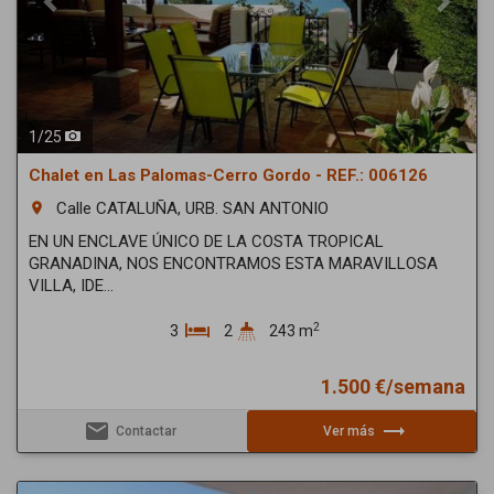
1
/
25
Chalet en Las Palomas-Cerro Gordo - REF.: 006126
Calle CATALUÑA, URB. SAN ANTONIO
room
EN UN ENCLAVE ÚNICO DE LA COSTA TROPICAL
GRANADINA, NOS ENCONTRAMOS ESTA MARAVILLOSA
VILLA, IDE...
2
3
2
243 m
1.500 €/semana
email
trending_flat
Contactar
Ver más
Previous
Next