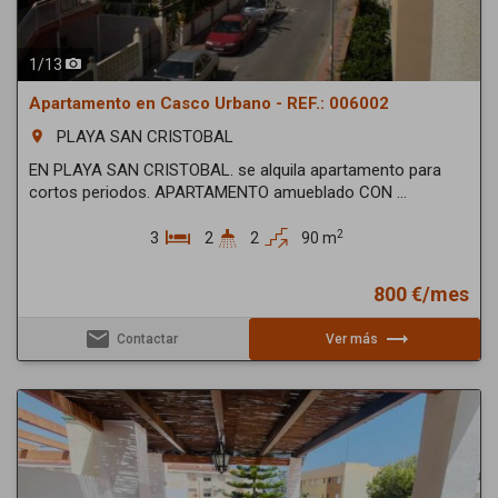
1
/
13
Apartamento en Casco Urbano - REF.: 006002
PLAYA SAN CRISTOBAL
room
EN PLAYA SAN CRISTOBAL. se alquila apartamento para
cortos periodos. APARTAMENTO amueblado CON ...
2
3
2
2
90 m
800 €/mes
email
trending_flat
Contactar
Ver más
Previous
Next