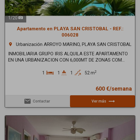
1
/
20
Apartamento en PLAYA SAN CRISTOBAL - REF.:
006028
Urbanización ARROYO MARINO, PLAYA SAN CRISTOBAL
room
INMOBILIARIA GRUPO IRIS ALQUILA ESTE APARTAMENTO
EN UNA URBANIZACION CON 6,000MT DE ZONAS COM...
2
1
1
1
52 m
600 €/semana
email
trending_flat
Contactar
Ver más
Previous
Next