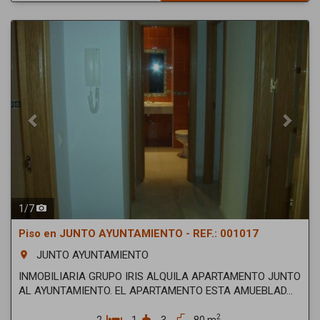
Previous
Next
1
/
7
Piso en JUNTO AYUNTAMIENTO - REF.: 001017
JUNTO AYUNTAMIENTO
room
INMOBILIARIA GRUPO IRIS ALQUILA APARTAMENTO JUNTO
AL AYUNTAMIENTO. EL APARTAMENTO ESTA AMUEBLAD...
2
2
1
3
80 m