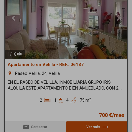
1
/
18
Apartamento en Velilla - REF.: 06187
Paseo Velilla, 24, Velilla
room
EN EL PASEO DE VELILLA, INMOBILIARIA GRUPO IRIS
ALQUILA ESTE APARTAMENTO BIEN AMUEBLADO, CON 2 ...
2
2
1
4
75 m
700 €/mes
email
trending_flat
Contactar
Ver más