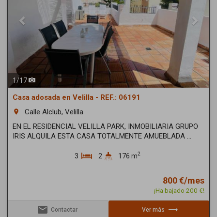
1
/
17
Casa adosada en Velilla - REF.: 06191
Calle Alclub, Velilla
room
EN EL RESIDENCIAL VELILLA PARK, INMOBILIARIA GRUPO
IRIS ALQUILA ESTA CASA TOTALMENTE AMUEBLADA ...
2
3
2
176 m
800 €/mes
¡Ha bajado 200 €!
email
trending_flat
Contactar
Ver más