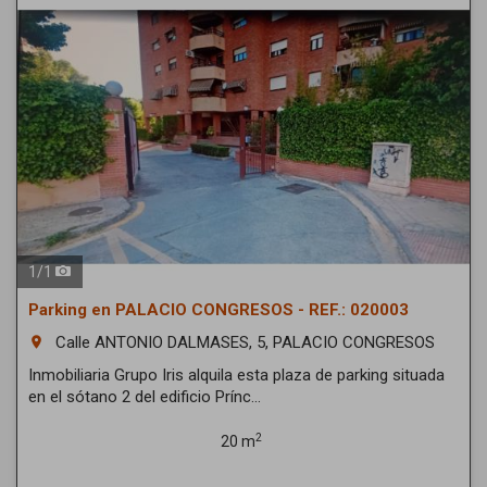
1
/
1
Parking en PALACIO CONGRESOS - REF.: 020003
Calle ANTONIO DALMASES, 5, PALACIO CONGRESOS
room
Inmobiliaria Grupo Iris alquila esta plaza de parking situada
en el sótano 2 del edificio Prínc...
2
20 m