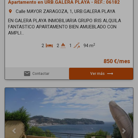
Apartamento en URB.GALERA PLAYA - REF.: 06182
Calle MAYOR ZARAGOZA, 1, URB.GALERA PLAYA
room
EN GALERA PLAYA INMOBILIARIA GRUPO IRIS ALQUILA
FANTASTICO APARTAMENTO BIEN AMUEBLADO CON
AMPLI...
2
2
2
1
94 m
850 €/mes
email
trending_flat
Contactar
Ver más
Previous
Next