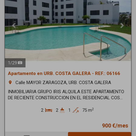
1
/
29
Apartamento en URB. COSTA GALERA - REF.: 06166
Calle MAYOR ZARAGOZA, URB. COSTA GALERA
room
INMOBILIARIA GRUPO IRIS ALQUILA ESTE APARTAMENTO
DE RECIENTE CONSTRUCCION EN EL RESIDENCIAL COS...
2
2
2
1
75 m
900 €/mes