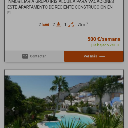
INMOBILIARIA GRUPO IRIS ALQUILA PARA VACACIONES
ESTE APARTAMENTO DE RECIENTE CONSTRUCCION EN
EL...
2
2
2
1
75 m
500 €/semana
¡Ha bajado 250 €!
email
trending_flat
Contactar
Ver más
Previous
Next