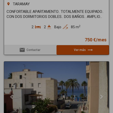
TARAMAY
room
CONFORTABLE APARTAMENTO.. TOTALMENTE EQUIPADO..
CON DOS DORMITORIOS DOBLES.. DOS BAÑOS.. AMPLIO...
2
2
2
Bajo
85 m
750 €/mes
email
trending_flat
Contactar
Ver más
Previous
Next