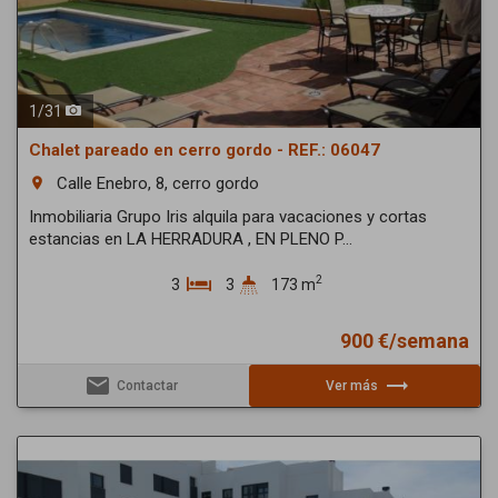
1
/
31
Chalet pareado en cerro gordo - REF.: 06047
Calle Enebro, 8, cerro gordo
room
Inmobiliaria Grupo Iris alquila para vacaciones y cortas
estancias en LA HERRADURA , EN PLENO P...
2
3
3
173 m
900 €/semana
email
trending_flat
Contactar
Ver más
Previous
Next