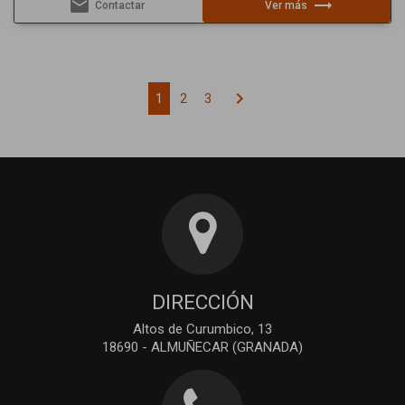
email
trending_flat
Contactar
Ver más
chevron_right
1
2
3
DIRECCIÓN
Altos de Curumbico, 13
18690 - ALMUÑECAR (GRANADA)