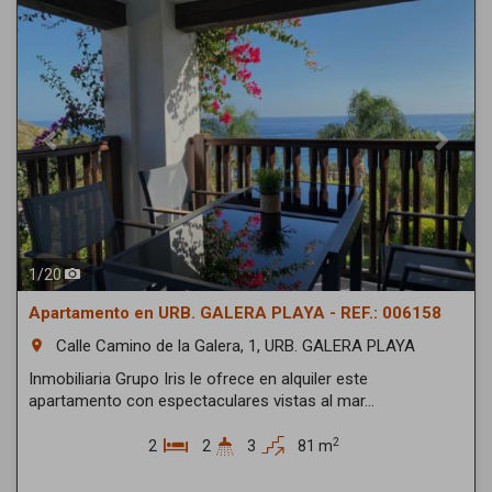
1
/
20
Apartamento en URB. GALERA PLAYA - REF.: 006158
Calle Camino de la Galera, 1, URB. GALERA PLAYA
room
Inmobiliaria Grupo Iris le ofrece en alquiler este
apartamento con espectaculares vistas al mar...
2
2
2
3
81 m