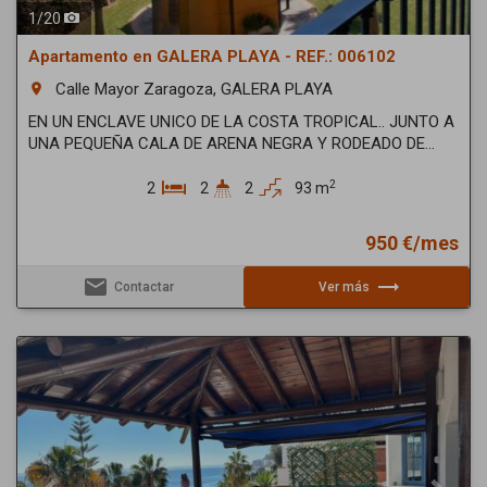
1
/
20
Apartamento en GALERA PLAYA - REF.: 006102
Calle Mayor Zaragoza, GALERA PLAYA
room
EN UN ENCLAVE UNICO DE LA COSTA TROPICAL.. JUNTO A
UNA PEQUEÑA CALA DE ARENA NEGRA Y RODEADO DE...
2
2
2
2
93 m
950 €/mes
email
trending_flat
Contactar
Ver más
Previous
Next