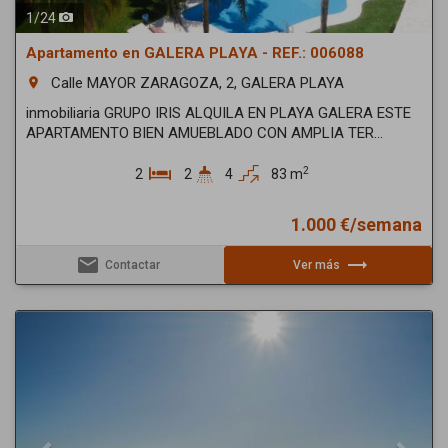
1
/
24
Apartamento en GALERA PLAYA - REF.: 006088
Calle MAYOR ZARAGOZA, 2, GALERA PLAYA
room
inmobiliaria GRUPO IRIS ALQUILA EN PLAYA GALERA ESTE
APARTAMENTO BIEN AMUEBLADO CON AMPLIA TER...
2
2
2
4
83 m
1.000 €/semana
email
trending_flat
Contactar
Ver más
Previous
Next