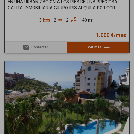
EN UNA URBANIZACION A LOS PIES DE UNA PRECIOSA
CALITA..INMOBILIARIA GRUPO IRIS ALQUILA POR COR...
2
3
2
2
140 m
1.000 €/mes
email
trending_flat
Contactar
Ver más
Previous
Next