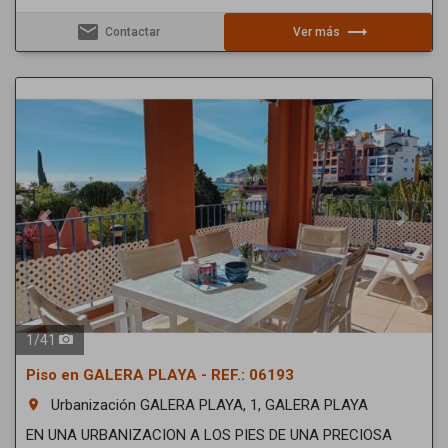
email
trending_flat
Contactar
Ver más
Previous
Next
1
/
41
Piso en GALERA PLAYA - REF.: 06193
Urbanización GALERA PLAYA, 1, GALERA PLAYA
room
EN UNA URBANIZACION A LOS PIES DE UNA PRECIOSA