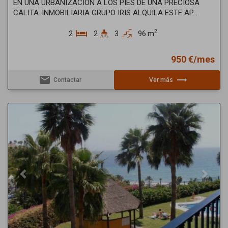
EN UNA URBANIZACION A LOS PIES DE UNA PRECIOSA
CALITA..INMOBILIARIA GRUPO IRIS ALQUILA ESTE AP...
2
2
2
3
96 m
950 €/mes
email
trending_flat
Contactar
Ver más
Previous
Next