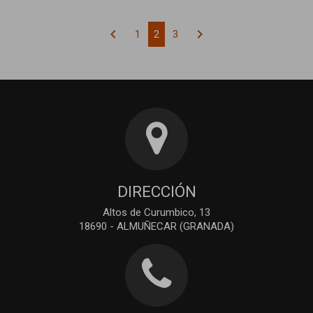
chevron_left
chevron_right
1
2
3
DIRECCIÓN
Altos de Curumbico, 13
18690 - ALMUÑECAR (GRANADA)