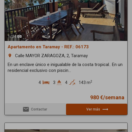
1
/
34
Apartamento en Taramay - REF.: 06173
Calle MAYOR ZARAGOZA, 2, Taramay
room
En un enclave único e inigualable de la costa tropical.. En un
residencial exclusivo con piscin...
2
4
3
4
143 m
980 €/semana
email
trending_flat
Contactar
Ver más
Previous
Next