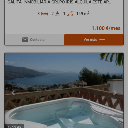
CALITA..INMOBILIARIA GRUPO IRIS ALQUILA ESTE AP...
2
3
2
1
149 m
1.100 €/mes
email
trending_flat
Contactar
Ver más
Previous
Next
1
/
22