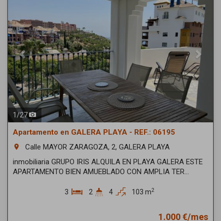
1
/
27
Apartamento en GALERA PLAYA - REF.: 06195
Calle MAYOR ZARAGOZA, 2, GALERA PLAYA
room
inmobiliaria GRUPO IRIS ALQUILA EN PLAYA GALERA ESTE
APARTAMENTO BIEN AMUEBLADO CON AMPLIA TER...
2
3
2
4
103 m
1.000 €/mes