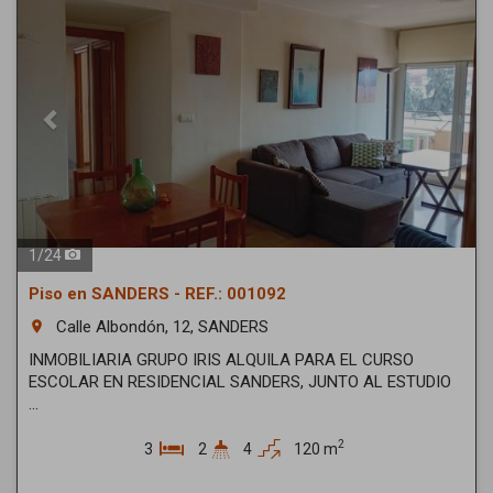
1
/
24
Piso en SANDERS - REF.: 001092
Calle Albondón, 12, SANDERS
room
INMOBILIARIA GRUPO IRIS ALQUILA PARA EL CURSO
ESCOLAR EN RESIDENCIAL SANDERS, JUNTO AL ESTUDIO
...
2
3
2
4
120 m