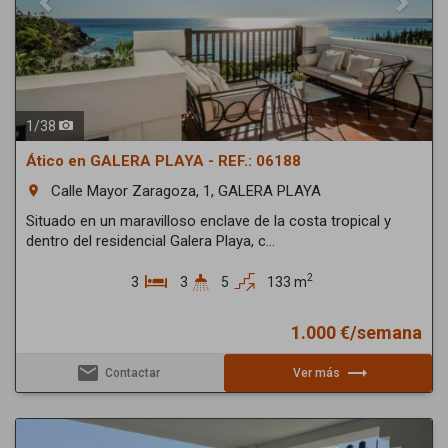
1
/
38
Ático en GALERA PLAYA - REF.: 06188
Calle Mayor Zaragoza, 1, GALERA PLAYA
room
Situado en un maravilloso enclave de la costa tropical y
dentro del residencial Galera Playa, c...
2
3
3
5
133 m
1.000 €/semana
email
trending_flat
Contactar
Ver más
Previous
Next