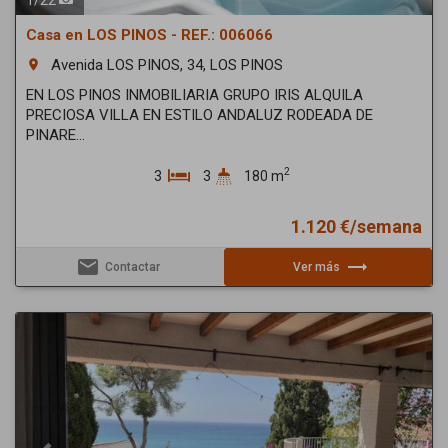
Casa en LOS PINOS - REF.: 006066
Avenida LOS PINOS, 34, LOS PINOS
room
EN LOS PINOS INMOBILIARIA GRUPO IRIS ALQUILA
PRECIOSA VILLA EN ESTILO ANDALUZ RODEADA DE
PINARE...
2
3
3
180 m
1.120 €/semana
email
trending_flat
Contactar
Ver más
Previous
Next