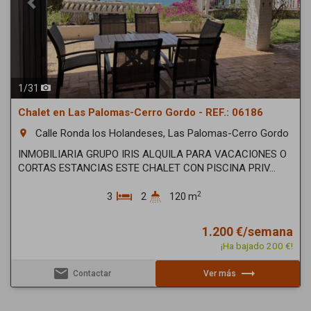
1
/
31
Chalet en Las Palomas-Cerro Gordo - REF.: 06186
Calle Ronda los Holandeses, Las Palomas-Cerro Gordo
room
INMOBILIARIA GRUPO IRIS ALQUILA PARA VACACIONES O
CORTAS ESTANCIAS ESTE CHALET CON PISCINA PRIV...
2
3
2
120 m
1.200 €/semana
¡Ha bajado 200 €!
email
trending_flat
Contactar
Ver más