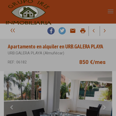
email
print
Apartamento en alquiler en URB.GALERA PLAYA
URB.GALERA PLAYA (Almuñécar)
850 €/mes
REF.: 06182