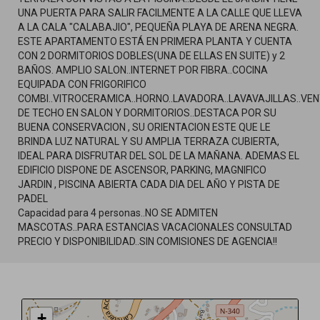
31
UNA PUERTA PARA SALIR FACILMENTE A LA CALLE QUE LLEVA
A LA CALA "CALABAJIO", PEQUEÑA PLAYA DE ARENA NEGRA.
ESTE APARTAMENTO ESTÁ EN PRIMERA PLANTA Y CUENTA
162
CON 2 DORMITORIOS DOBLES(UNA DE ELLAS EN SUITE) y 2
BAÑOS. AMPLIO SALON..INTERNET POR FIBRA..COCINA
EQUIPADA CON FRIGORIFICO
COMBI..VITROCERAMICA..HORNO..LAVADORA..LAVAVAJILLAS..VE
DE TECHO EN SALON Y DORMITORIOS..DESTACA POR SU
BUENA CONSERVACION , SU ORIENTACION ESTE QUE LE
BRINDA LUZ NATURAL Y SU AMPLIA TERRAZA CUBIERTA,
IDEAL PARA DISFRUTAR DEL SOL DE LA MAÑANA. ADEMAS EL
EDIFICIO DISPONE DE ASCENSOR, PARKING, MAGNIFICO
JARDIN , PISCINA ABIERTA CADA DIA DEL AÑO Y PISTA DE
PADEL
Capacidad para 4 personas..NO SE ADMITEN
MASCOTAS..PARA ESTANCIAS VACACIONALES CONSULTAD
PRECIO Y DISPONIBILIDAD..SIN COMISIONES DE AGENCIA!!
+